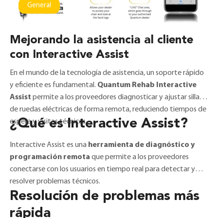
General
Mejorando la asistencia al cliente
con Interactive Assist
En el mundo de la tecnología de asistencia, un soporte rápido
y eficiente es fundamental.
Quantum Rehab Interactive
Assist
permite a los proveedores diagnosticar y ajustar sillas
de ruedas eléctricas de forma remota, reduciendo tiempos de
¿Qué es Interactive Assist?
espera y visitas técnicas.
Interactive Assist es una
herramienta de diagnóstico y
programación remota
que permite a los proveedores
conectarse con los usuarios en tiempo real para detectar y
resolver problemas técnicos.
Resolución de problemas más
rápida