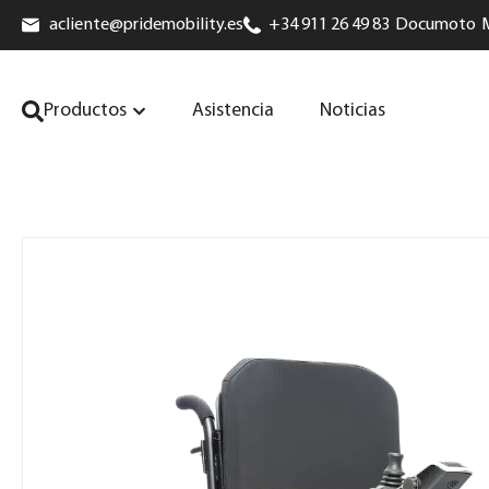
acliente@pridemobility.es
+34 911 26 49 83
Documoto
Productos
Asistencia
Noticias