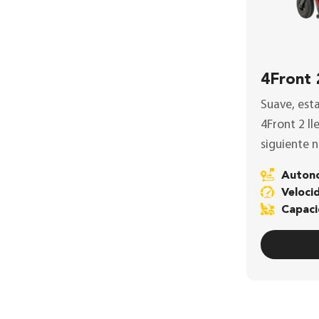
4Front 
Suave, esta
4Front 2
ll
siguiente ni
Auto
Veloc
Capac