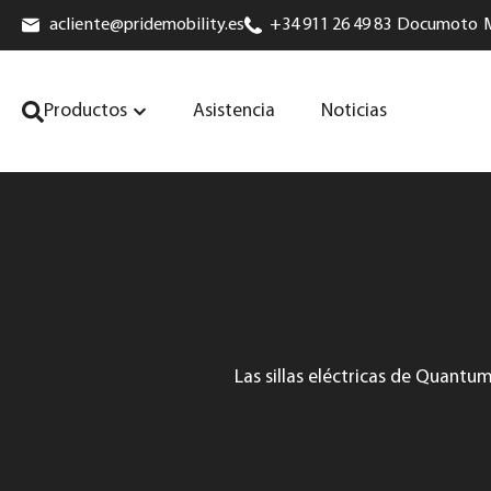
acliente@pridemobility.es
+34 911 26 49 83
Documoto
Productos
Asistencia
Noticias
Las sillas eléctricas de Quant